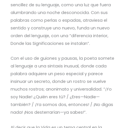
sencillez de su lenguaje, como una luz que fuera
alumbrando una noche desconocida. Con sus
palabras como perlas o espadas, atraviesa el
sentido y construye uno nuevo, funda un nuevo
orden del lenguaje, con una “diferencia interior,
Donde las Significaciones se instalan”.
Con el uso de guiones y pausas, la poeta somete
al lenguaje a una sintaxis inusual, donde cada
palabra adquiere un peso especial y parece
insinuar un secreto, donde un rostro se vuelve
muchos rostros; anonimato y universalidad. “¡Yo
soy Nadie! ¿Quién eres tú? / ¿Eres—Nadie—
también? / ¡Ya somos dos, entonces! / ¡No digas
nada! ¡Nos desterrarían—ya sabes!”.
Al decir que la Vida es un tema central en la