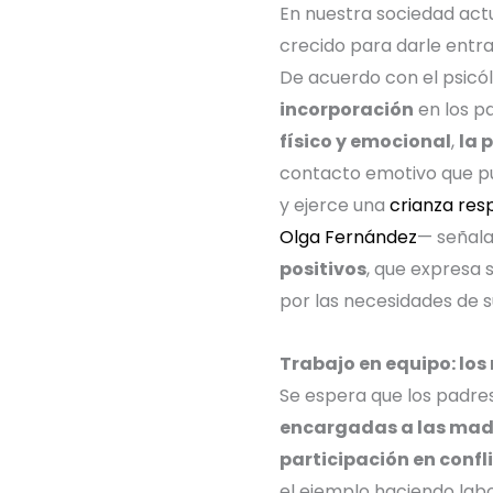
En nuestra sociedad act
crecido para darle entr
De acuerdo con el psicó
incorporación
en los p
físico y emocional
,
la 
contacto emotivo que pu
y ejerce una
crianza res
Olga Fernández
—
señala
positivos
, que expresa 
por las necesidades de su
Trabajo en equipo: los 
Se espera que los padre
encargadas a las mad
participación en confl
el ejemplo haciendo labo