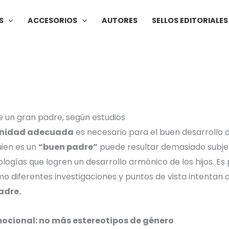
S
ACCESORIOS
AUTORES
SELLOS EDITORIALES
de un gran padre, según estudios
rnidad adecuada
es necesario para el buen desarrollo d
uien es un
“buen padre”
puede resultar demasiado subj
logías que logren un desarrollo armónico de los hijos. Es 
diferentes investigaciones y puntos de vista intentan de
adre.
mocional: no más estereotipos de género