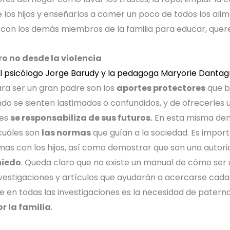
e los hijos y enseñarlos a comer un poco de todos los alim
con los demás miembros de la familia para educar, querer 
ero no desde la violencia
el psicólogo Jorge Barudy y la pedagoga Maryorie Dant
ara ser un gran padre son los
aportes protectores
que br
o se sienten lastimados o confundidos, y de ofrecerles u
ues
se responsabiliza de sus futuros.
En esta misma dem
cuáles son
las normas
que guían a la sociedad. Es impor
rmas con los hijos, así como demostrar que son una autor
miedo
.
Queda claro que no existe un manual de cómo ser u
investigaciones y artículos que ayudarán a acercarse cad
ce en todas las investigaciones es la necesidad de pater
r la familia
.