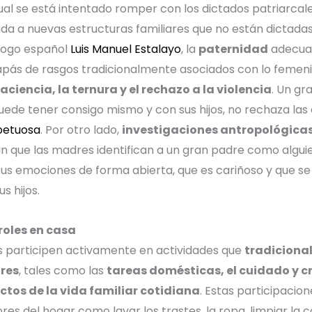
ual se está intentado romper con los dictados patriarcal
ada a nuevas estructuras familiares que no están dictada
logo español
Luis Manuel Estalayo
, la
paternidad
adecuad
apás de rasgos tradicionalmente asociados con lo femen
paciencia, la ternura y el rechazo a la violencia
. Un g
ede tener consigo mismo y con sus hijos, no rechaza la
petuosa
.
Por otro lado,
investigaciones antropológica
n que las madres identifican a un gran padre como algu
sus emociones de forma abierta, que es cariñoso y que s
s hijos.
roles en casa
s participen activamente en actividades que
tradiciona
res
, tales como las
tareas domésticas, el cuidado y cri
ictos de la vida familiar cotidiana
. Estas participaci
res del hogar como lavar los trastes, la ropa, limpiar la 