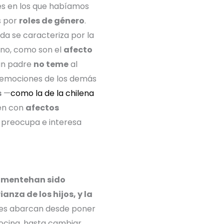
es en los que habíamos
s por
roles de género
.
a se caracteriza por la
ino, como son el
afecto
ran padre
no teme
al
s emociones de los demás
s
—
como la de la chilena
ien con
afectos
e preocupa e interesa
lmente
han sido
anza de los hijos, y la
ones abarcan desde poner
cocina, hasta cambiar