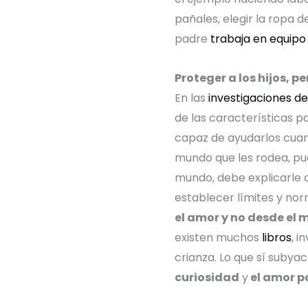
pañales, elegir la ropa d
padre
trabaja en equipo
Proteger a los hijos, p
En las
investigaciones d
de las características p
capaz de ayudarlos cuand
mundo que les rodea, p
mundo, debe explicarle 
establecer límites y no
el amor y no desde el 
existen muchos
libros
, 
crianza. Lo que sí subya
curiosidad
y
el amor po