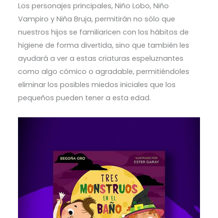
Los personajes principales, Niño Lobo, Niño
Vampiro y Niña Bruja, permitirán no sólo que
nuestros hijos se familiaricen con los hábitos de
higiene de forma divertida, sino que también les
ayudará a ver a estas criaturas espeluznantes
como algo cómico o agradable, permitiéndoles
eliminar los posibles miedos iniciales que los
pequeños pueden tener a esta edad.