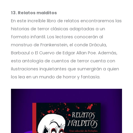
13. Relatos malditos
En este increíble libro de relatos encontraremos las
historias de terror clásicas adaptadas a un
formato infantil. Los lectores conocerán al
monstruo de Frankenstein, el conde Drácula,
Barbazul o El Cuervo de Edgar Allan Poe. Además,
esta antología de cuentos de terror cuenta con
ilustraciones inquietantes que sumergirán a quien
los lea en un mundo de horror y fantasía.