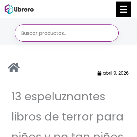
Ir
al
contenido
abril 9, 2026
13 espeluznantes
libros de terror para
niños y no tan niños