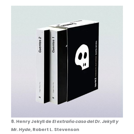
8. Henry Jekyll de
El extraño caso del Dr. Jekyll y
Mr. Hyde
, Robert L. Stevenson