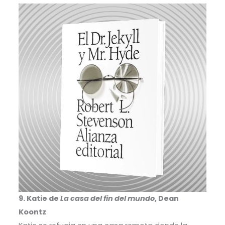
9. Katie de
La casa del fin del mundo
, Dean
Koontz