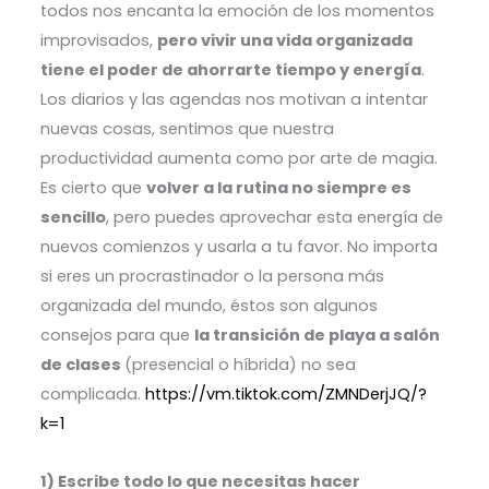
todos nos encanta la emoción de los momentos
improvisados,
pero vivir una vida organizada
tiene el poder de ahorrarte tiempo y energía
.
Los diarios y las agendas nos motivan a intentar
nuevas cosas, sentimos que nuestra
productividad aumenta como por arte de magia.
Es cierto que
volver a la rutina no siempre es
sencillo
, pero puedes aprovechar esta energía de
nuevos comienzos y usarla a tu favor. No importa
si eres un procrastinador o la persona más
organizada del mundo,
éstos
son algunos
consejos para que
la transición de playa a salón
de clases
(presencial o híbrida) no sea
complicada.
https://vm.tiktok.com/ZMNDerjJQ/?
k=1
1) Escribe todo lo que necesitas hacer