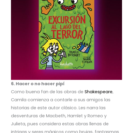
6. Hacer o no hacer pipí
Como buena fan de las obras de
Shakespeare
,
Camila comienza a contarle a sus amigos las
historias de este autor clásico. Les narra las
desventuras de Macbeth, Hamlet y Romeo y
Julieta, pues considera estas obras llenas de
intrigas y seres mágicos como brujas, fantasmas