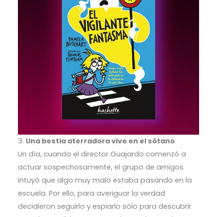
3.
Una bestia aterradora vive en el sótano
Un día, cuando el director Guajardo comenzó a
actuar sospechosamente, el grupo de amigos
intuyó que algo muy malo estaba pasando en la
escuela. Por ello, para averiguar la verdad
decidieron seguirlo y espiarlo sólo para descubrir