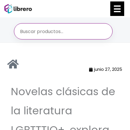
Ir
al
contenido
junio 27, 2025
Novelas clásicas de
la literatura
LGBTTTIQ+, explora