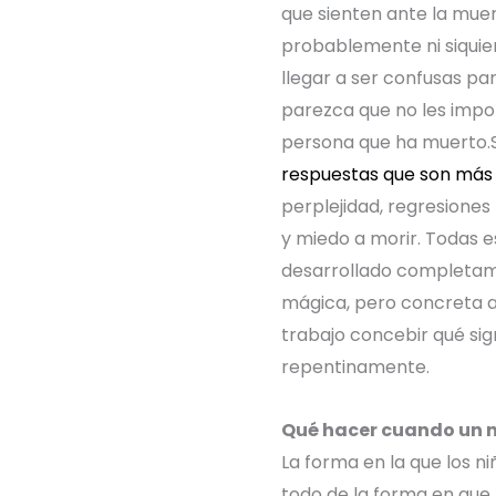
que sienten ante la mue
probablemente ni siquier
llegar a ser confusas par
parezca que no les impor
persona que ha muerto.
respuestas que son má
perplejidad, regresiones
y miedo a morir.
Todas es
desarrollado completam
mágica, pero concreta a 
trabajo concebir qué sig
repentinamente.
Qué hacer cuando un n
La forma en la que los n
todo de la forma en que 