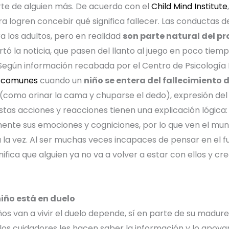
rte de alguien más. De acuerdo con el
Child Mind Institute
a logren concebir qué significa fallecer.
Las conductas d
a los adultos, pero en realidad
son parte natural del p
tó la noticia, que pasen del llanto al juego en poco tiemp
Según información recabada por el Centro de Psicología 
s comunes
cuando un
niño se entera del fallecimiento 
 (como orinar la cama y chuparse el dedo), expresión del 
tas acciones y reacciones tienen una explicación lógica:
ente sus emociones y cogniciones, por lo que ven el mu
la vez. Al ser muchas veces incapaces de pensar en el fut
nifica que alguien ya no va a volver a estar con ellos y 
iño está en duelo
iños van a vivir el duelo depende, sí en parte de su madur
los cuidadores les hacen saber la información y lo apoyan