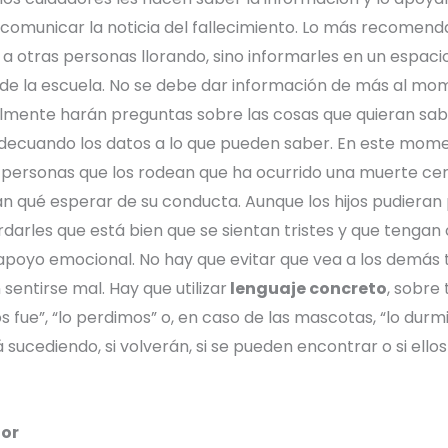
 comunicar la noticia del fallecimiento. Lo más recomend
r a otras personas llorando, sino informarles en un espaci
de la escuela.
No se debe dar información de más al mo
almente harán preguntas sobre las cosas que quieran sab
decuando los datos a lo que pueden saber.
En este mome
s personas que los rodean que ha ocurrido una muerte ce
an qué esperar de su conducta.
Aunque los hijos pudieran
darles que está bien que se sientan tristes y que tengan
 apoyo emocional. No hay que evitar que vea a los demás t
 sentirse mal.
Hay que utilizar
lenguaje concreto
, sobre
s fue”, “lo perdimos” o, en caso de las mascotas, “lo durm
 sucediendo, si volverán, si se pueden encontrar o si ello
lor