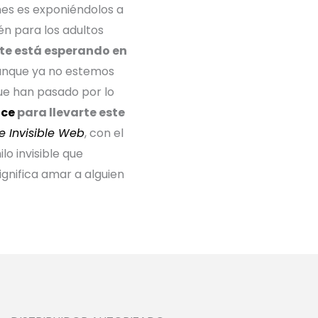
nes es exponiéndolos a
n para los adultos
o te está esperando en
aunque ya no estemos
ue han pasado por lo
ace
para llevarte este
e Invisible Web
, con el
 invisible que
ignifica amar a alguien