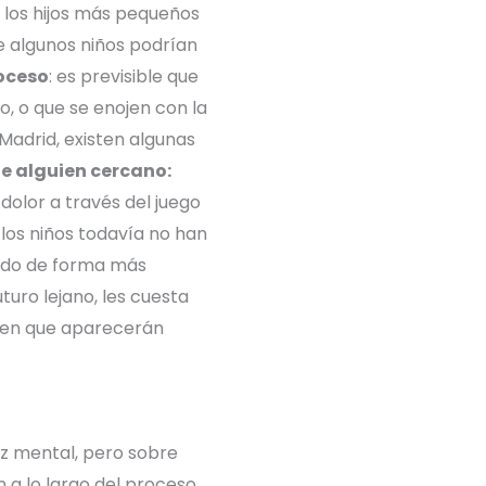
, los hijos más pequeños
e algunos niños podrían
roceso
: es previsible que
o, o que se enojen con la
Madrid, existen algunas
de alguien cercano:
dolor a través del juego
 los niños todavía no han
ndo de forma más
uro lejano, les cuesta
creen que aparecerán
ez mental, pero sobre
 a lo largo del proceso.