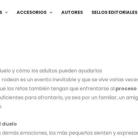
S
ACCESORIOS
AUTORES
SELLOS EDITORIALES
duelo y cómo los adultos pueden ayudarlos
 rodean es un evento inevitable y que se vive varias veces
que los niños también tengan que enfrentarse al
proceso 
uficientes para afrontarlo, ya sea por un familiar, un ami
.
l duelo
las demás emociones, los más pequeños sienten y expresa