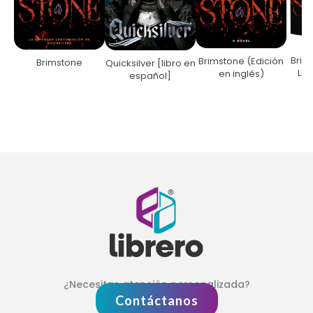
Brim
Brimstone (Edición
Brimstone
Quicksilver [libro en
Lim
en inglés)
español]
¿Necesitas atención personalizada?
Contáctanos