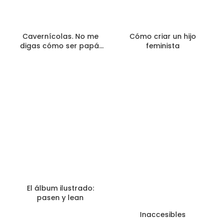
Cavernícolas. No me
Cómo criar un hijo
digas cómo ser papá,
feminista
yo la cago solito
El álbum ilustrado:
pasen y lean
Inaccesibles