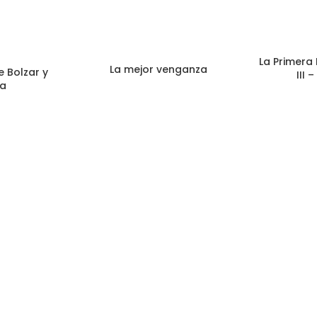
La Primera Le
La mejor venganza
e Bolzar y
III 
ia