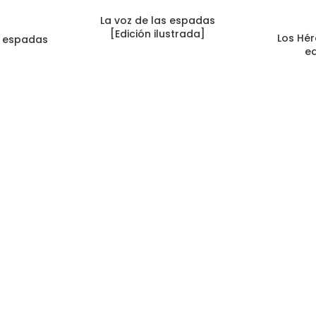
La voz de las espadas
[Edición ilustrada]
Los Hé
s espadas
ed