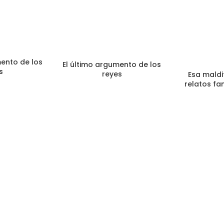
mento de los
El último argumento de los
s
reyes
Esa maldi
relatos f