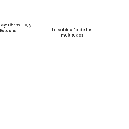
y: Libros I, II, y
La sabiduría de las
– Estuche
multitudes