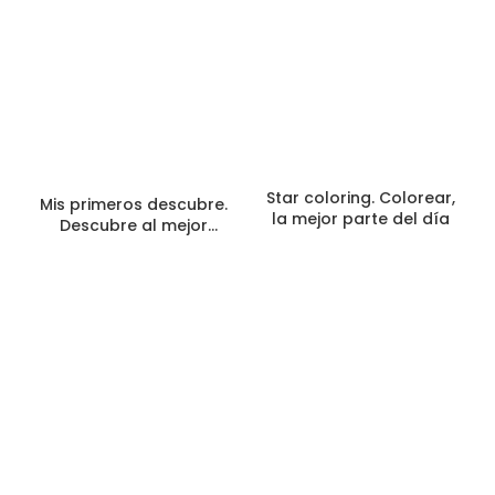
Star coloring. Colorear,
Mis primeros descubre.
la mejor parte del día
Descubre al mejor
amigo que podrías
desear. Bob Esponja