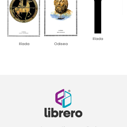
Ilíada
Ilíada
Odisea