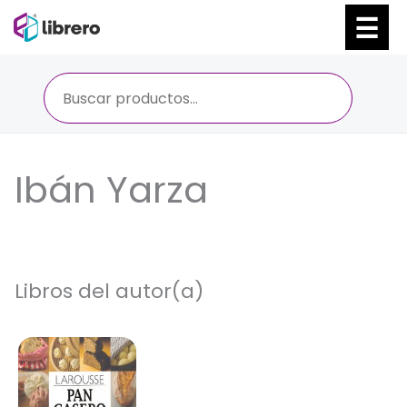
Ir
al
contenido
Ibán Yarza
Libros del autor(a)