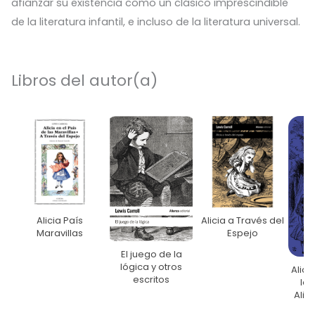
afianzar su existencia como un clásico imprescindible
de la literatura infantil, e incluso de la literatura universal.
Libros del autor(a)
Alicia País
Alicia a Través del
Maravillas
Espejo
El juego de la
lógica y otros
Alici
escritos
las
Alici