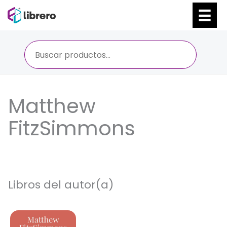
Ir
al
contenido
Matthew
FitzSimmons
Libros del autor(a)