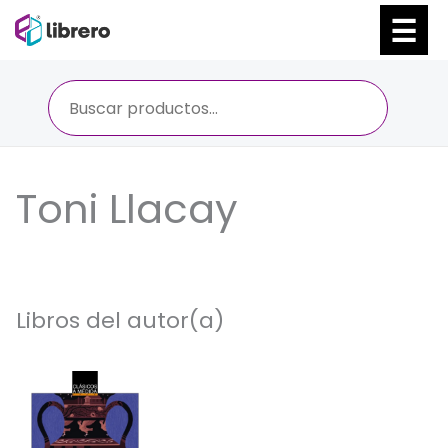
Ir
al
contenido
Toni Llacay
Libros del autor(a)