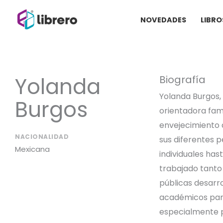
Ir
NOVEDADES
LIBRO
al
contenido
Yolanda
Biografía
Yolanda Burgos,
Burgos
orientadora fam
envejecimiento 
NACIONALIDAD
sus diferentes p
Mexicana
individuales hast
trabajado tanto
públicas desarr
académicos para
especialmente 