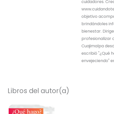
cuidadores. Cre
www.cuidandote
objetivo acompa
brindándoles in
bienestar. Dirig
profesionalizar 
Cuajimalpa desde
escribió "¿Qué 
envejeciendo" e
Libros del autor(a)