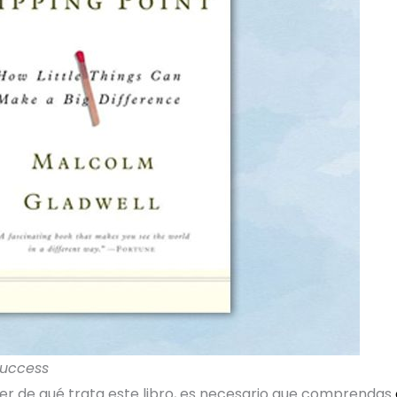
 Success
r de qué trata este libro, es necesario que comprendas