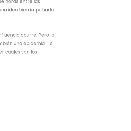
e horas entre las
 una idea bien impulsada
fluencia ocurre. Pero lo
ambién una epidemia. Te
r cuáles son los