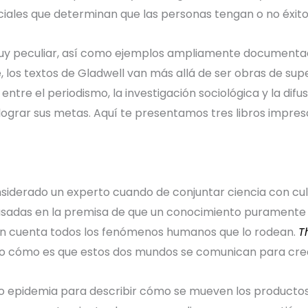
ciales que determinan que las personas tengan o no éxito 
uy peculiar, así como ejemplos ampliamente documentad
 los textos de Gladwell van más allá de ser obras de su
entre el periodismo, la investigación sociológica y la difus
lograr sus metas. Aquí te presentamos tres libros impres
siderado un experto cuando de conjuntar ciencia con cult
asadas en la premisa de que un conocimiento puramente 
en cuenta todos los fenómenos humanos que lo rodean.
T
aro cómo es que estos dos mundos se comunican para crea
ino epidemia para describir cómo se mueven los producto