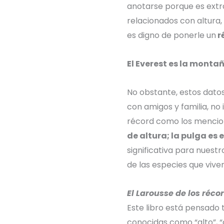
anotarse porque es extr
relacionados con altura, 
es digno de ponerle un
r
El Everest es la monta
No obstante, estos datos
con amigos y familia, no
récord como los mencio
de altura; la pulga es
significativa para nuest
de las especies que vive
El Larousse de los réco
Este libro está pensado
conocidas como “alto”, 