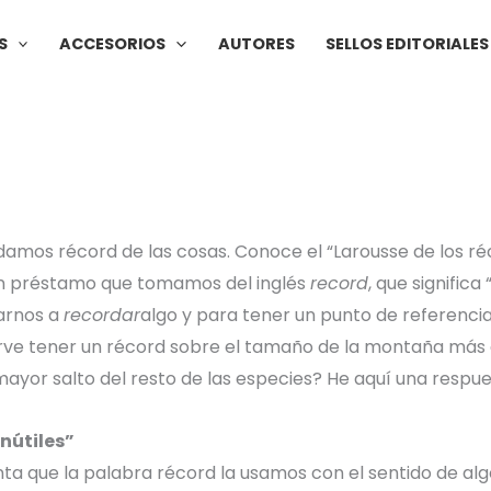
S
ACCESORIOS
AUTORES
SELLOS EDITORIALES
damos récord de las cosas. Conoce el “Larousse de los ré
un préstamo que tomamos del inglés
record
, que significa 
arnos a
recordar
algo y para tener un punto de referencia
rve tener un récord sobre el tamaño de la montaña más
 mayor salto del resto de las especies? He aquí una respue
inútiles”
 que la palabra récord la usamos con el sentido de alg