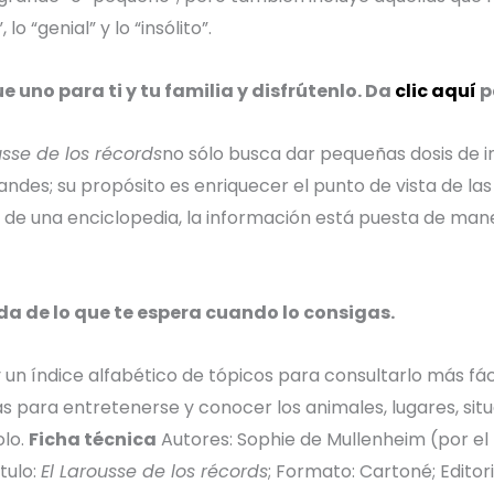
lo “genial” y lo “insólito”.
 uno para ti y tu familia y disfrútenlo. Da
clic aquí
p
usse de los récords
no sólo busca dar pequeñas dosis de 
ndes; su propósito es enriquecer el punto de vista de la
a de una enciclopedia, la información está puesta de mane
da de lo que te espera cuando lo consigas.
y un
índice
alfabético de tópicos para consultarlo más fác
as para entretenerse y conocer los animales, lugares, situ
olo.
Ficha técnica
Autores: Sophie de Mullenheim (por el 
ítulo:
El Larousse de los récords
; Formato: Cartoné; Editori