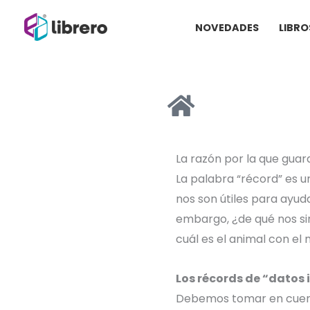
Ir
NOVEDADES
LIBRO
al
contenido
La razón por la que guar
La palabra “r
écord
” es 
nos son
útiles
para ayud
embargo, ¿de qué nos si
cuál es el animal con el
Los récords de “datos 
Debemos tomar en cuenta