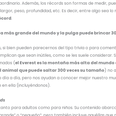
aordinario. Además, los récords son formas de medir, pu
largor, peso, profundidad, etc. Es decir, entre algo sea lo
écord
.
ña más grande del mundo y la pulga puede brincar 30
, si bien pueden parecernos del tipo trivia o para coment
 implican que sean inútiles, como se les suele considerar.
nados (
e
l Everest es la montaña más alta del mundo 
 el animal que puede saltar 300 veces su tamaño
) no 
ro día a día, pero nos ayudan a conocer mejor nuestro m
n en ella (incluyéndonos).
rds
 tanto para adultos como para niños. Su contenido abarc
“grande” o “pequeño”; pero también incluye aquéllas que 