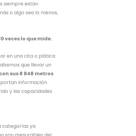
es siempre están
 más o algo sea lo menos,
0 veces lo que mide.
ar en una cita o plática
 Sabemos que llevar un
con sus 8 848 metros
aportan información
undo y las capacidades
a categorías ya
no son mesurables del