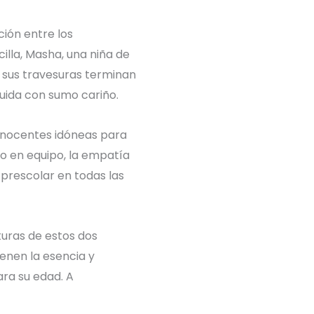
ción entre los
illa, Masha, una niña de
 sus travesuras terminan
cuida con sumo cariño.
 inocentes idóneas para
jo en equipo, la empatía
l prescolar en todas las
turas de estos dos
ienen la esencia y
ara su edad. A