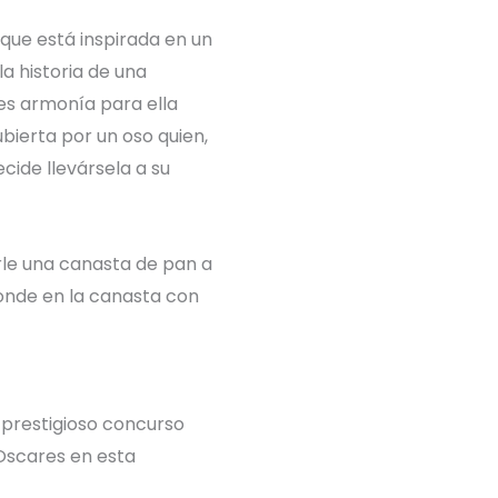
que está inspirada en un
la historia de una
 es armonía para ella
ubierta por un oso quien,
cide llevársela a su
rle una canasta de pan a
conde en la canasta con
l prestigioso concurso
 Oscares en esta