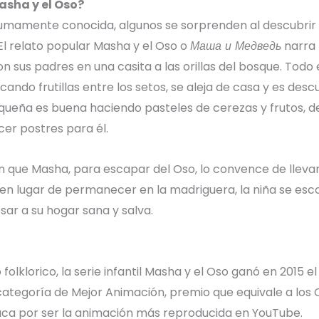
asha y el Oso?
 sumamente conocida, algunos se sorprenden al descubrir 
El relato popular Masha y el Oso o
Маша и Медведь
narra 
n sus padres en una casita a las orillas del bosque. Todo
ando frutillas entre los setos, se aleja de casa y es desc
queña es buena haciendo pasteles de cerezas y frutos, de
cer postres para él.
an que Masha, para escapar del Oso, lo convence de lleva
 en lugar de permanecer en la madriguera, la niña se es
sar a su hogar sana y salva.
folklorico, la serie infantil Masha y el Oso ganó en 2015 e
categoría de Mejor Animación, premio que equivale a los
taca por ser la animación más reproducida en YouTube.