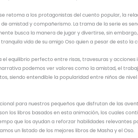
se retoma a los protagonistas del cuento popular, la rela
s de amistad y compañerismo. La trama de la serie es senc
nte busca la manera de jugar y divertirse, sin embargo,
 tranquila vida de su amigo Oso quien a pesar de esto la 
el equilibrio perfecto entre risas, travesuras y acciones
su narrativa podemos ver valores como la amistad, el traba
ctos, siendo entendible la popularidad entre niños de nive
pcional para nuestros pequeños que disfrutan de las aven
on los libros basados en esta animación, los cuales cont
 tiempo que los ayudan a reforzar habilidades relevantes p
amos un listado de los mejores libros de Masha y el Oso.