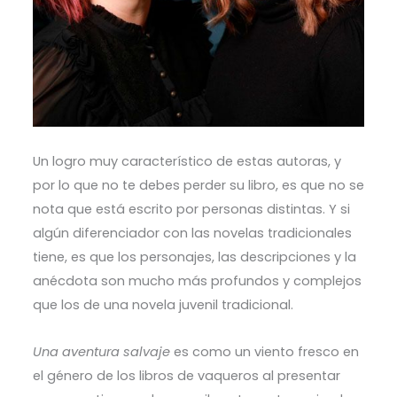
Un logro muy característico de estas autoras, y
por lo que no te debes perder su libro, es que no se
nota que está escrito por personas distintas. Y si
algún diferenciador con las novelas tradicionales
tiene, es que los personajes, las descripciones y la
anécdota son mucho más profundos y complejos
que los de una novela juvenil tradicional.
Una aventura salvaje
es como un viento fresco en
el género de los libros de vaqueros al presentar