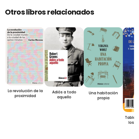
Otros libros relacionados
La revolución de la
Adiós a todo
Una habitación
proximidad
aquello
propia
Tabla p
los 