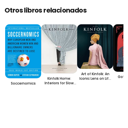
Otros libros relacionados
Art of Kinfolk: An
Goth 
Kinfolk Home:
Iconic Lens on Life
Interiors for Slow
and Style
Soccernomics
Living