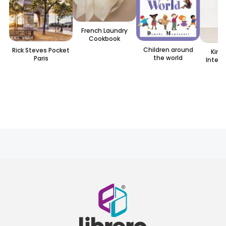
French Laundry
Cookbook
Children around
Rick Steves Pocket
Kinf
the world
Paris
Interio
L