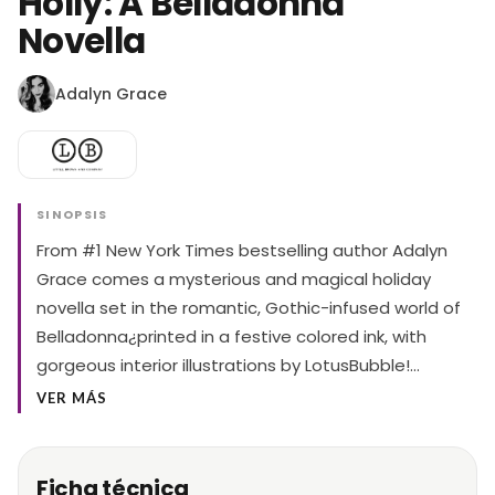
Holly: A Belladonna
Novella
Adalyn Grace
SINOPSIS
From #1 New York Times bestselling author Adalyn
Grace comes a mysterious and magical holiday
novella set in the romantic, Gothic-infused world of
Belladonna¿printed in a festive colored ink, with
gorgeous interior illustrations by LotusBubble!…
VER MÁS
Ficha técnica