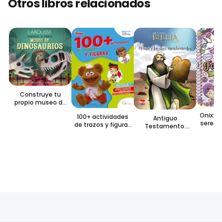
Otros libros relacionados
Construye tu
propio museo de
dinosaurios
Onix: D
100+ actividades
Antiguo
seres 
de trazos y figuras
Testamento.
3
Moisés y los Diez
Mandamientos