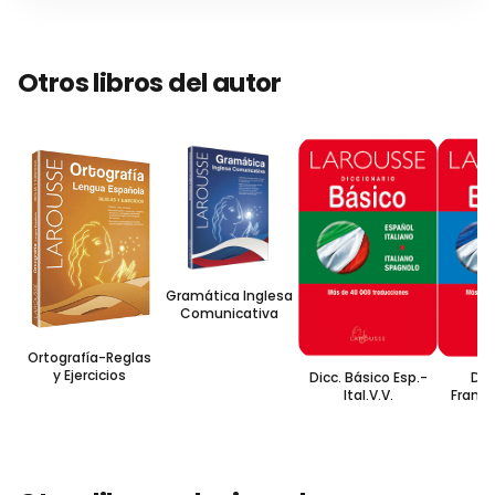
Otros libros del autor
Gramática Inglesa
Comunicativa
Ortografía-Reglas
y Ejercicios
Dicc. Básico Esp.-
Dic
Ital.V.V.
Franc