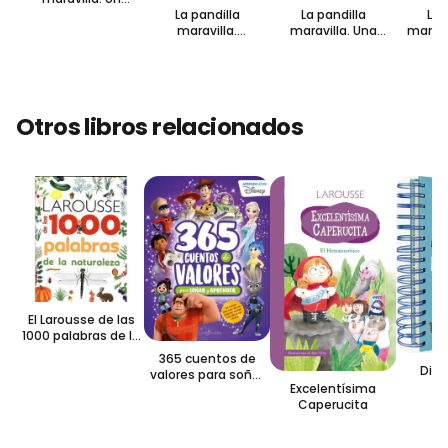
La pandilla
La pandilla
La 
tiburón en la
maravilla.
maravilla. Una
maravil
piscina
Conejitos en el
gallina en la clase
p
recreo
de deportes
Otros libros relacionados
El Larousse de las
1000 palabras de la
naturaleza
365 cuentos de
Dim
valores para soñar
Excelentísima
y aprender Disney
Caperucita