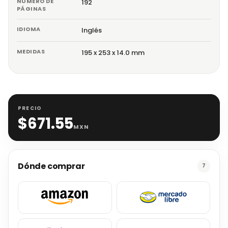
NÚMERO DE
192
PÁGINAS
IDIOMA
Inglés
MEDIDAS
195 x 253 x 14.0 mm
PRECIO
$
671.55
MXN
Dónde comprar
7