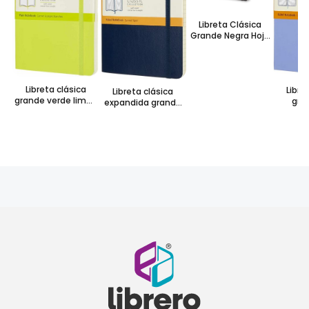
Libreta Clásica
Grande Negra Hoja
Punteada Pasta
Dura
Libreta clásica
Libre
Libreta clásica
grande verde limón
gra
expandida grande
hoja blanca pasta
horte
azul zafiro hoja
suave
rayada
rayada pasta
suave