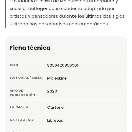
El cuaderno Classic de Moleskine es el heredero y
sucesor del legendario cuaderno adoptado por
artistas y pensadores durante los últimos dos siglos,
utilizado hoy por creativos contemporáneos.
Ficha técnica
ISBN
8056420850901
EDITORIAL / SELLO
Moleskine
AÑO DE
2020
PUBLICACIÓN
FORMATO
Cartoné
CATEGORÍAS
Libretas