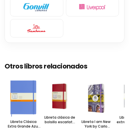
Otros libros relacionados
Libreta clásica de
Libre
Libreta Clásica
Libreta I am New
bolsillo escarlata
extra 
Extra Grande Azul
York by Carlo
hoja rayada pasta
zafiro 