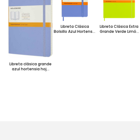
Libreta Clásica
Libreta Clásica Extra
Bolsillo Azul Hortensia
Grande Verde Limón
Hoja Rayada Pasta
Hoja Rayada Pasta
Dura
Suave
Libreta clásica grande
azul hortensia hoja
rayada pasta suave