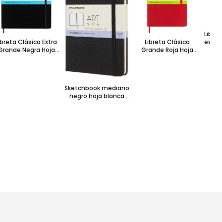
Libre
escar
ibreta Clásica Extra
Libreta Clásica
p
Grande Negra Hoja
Grande Roja Hoja
unteada Pasta Dura
Blanca Pasta Suave
Sketchbook mediano
negro hoja blanca
pasta dura