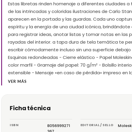
Estas libretas rinden homenaje a diferentes ciudades a 
de las intrincadas y coloridas ilustraciones de Carlo St
aparecen en la portada y las guardas. Cada uno captura
espíritu y la energía de una ciudad icónica, brindándote
para registrar ideas, anotar listas y tomar notas en las 
rayadas del interior. a tapa dura de tela temática te pe
escribir cómodamente incluso sin una superficie debajo
Esquinas redondeadas - Cierre elástico - Papel Moleski
color marfil - Gramaje del papel: 70 g/m² - Bolsillo interio
extensible - Mensaje «en caso de pérdida» impreso en l
VER MÁS
Ficha técnica
ISBN
EDITORIAL / SELLO
8056999271
Molesk
367