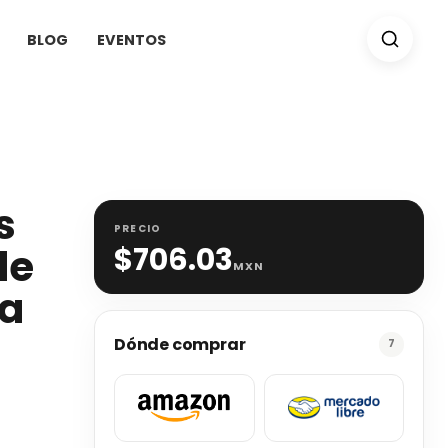
BLOG
EVENTOS
s
PRECIO
de
$
706.03
MXN
ra
Dónde comprar
7