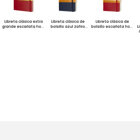
Libreta clásica extra
Libreta clásica de
Libreta clásica de
grande escarlata hoja
bolsillo azul zafiro
bolsillo escarlata hoja
L
blanca pasta dura
hoja rayada pasta
rayada pasta suave
suave
P