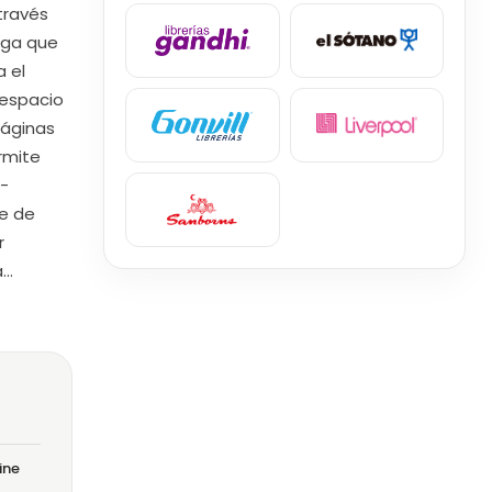
través
anga que
 el
 espacio
páginas
rmite
 -
ne de
r
a…
ine