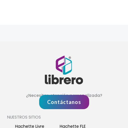
hoja b
¿Necesitas atención personalizada?
Contáctanos
NUESTROS SITIOS
Hachette Livre
Hachette FLE