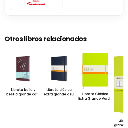
Otros libros relacionados
Libreta bella y
Libreta clásica
Libreta Clásica
bestia grande café
extra grande azul
Extra Grande Verde
hoja rayada pasta
zafiro hoja rayada
Limón Hoja Rayada
dura
pasta dura
Pasta Suave
Libre
grande 