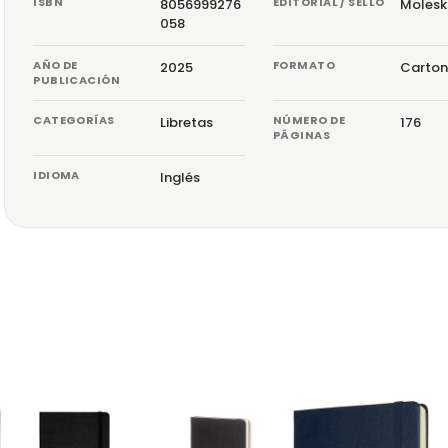
ISBN
EDITORIAL / SELLO
8056999276
Molesk
058
AÑO DE
FORMATO
2025
Carton
PUBLICACIÓN
CATEGORÍAS
NÚMERO DE
Libretas
176
PÁGINAS
IDIOMA
Inglés