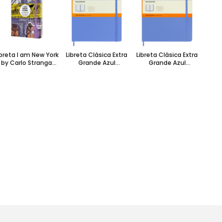
Lib
bols
ibreta I am New York
Libreta Clásica Extra
Libreta Clásica Extra
hoj
by Carlo Stranga
Grande Azul
Grande Azul
rande Hoja Rayada
Hortensia Hoja
Hortensia Hoja
Pasta Dura
Rayada Pasta Dura
Rayada Pasta Suave