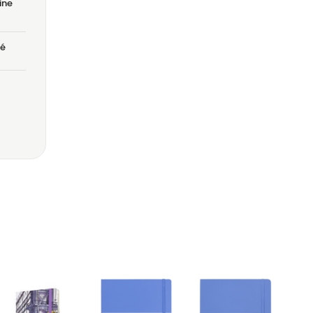
ine
é