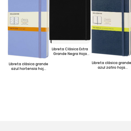
Libreta Clásica Extra
Grande Negra Hoja
Cuadrada Pasta Dura
Libreta clásica grand
Libreta clásica grande
azul zafiro hoja
azul hortensia hoja
blanca pasta dura
rayada pasta dura