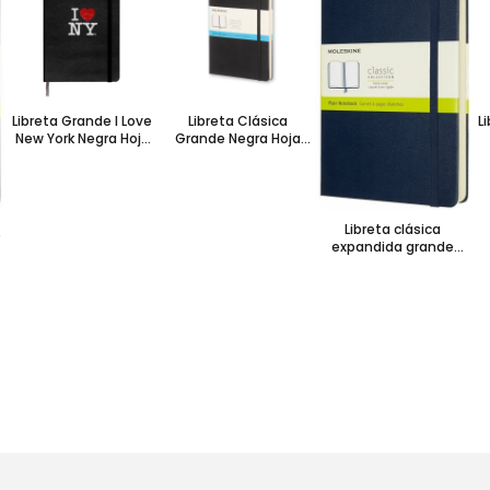
Libreta Grande I Love
Libreta Clásica
L
New York Negra Hoja
Grande Negra Hoja
Rayada Pasta Dura
Punteada Pasta Dura
G
Libreta clásica
e
expandida grande
azul zafiro hoja
blanca pasta dura