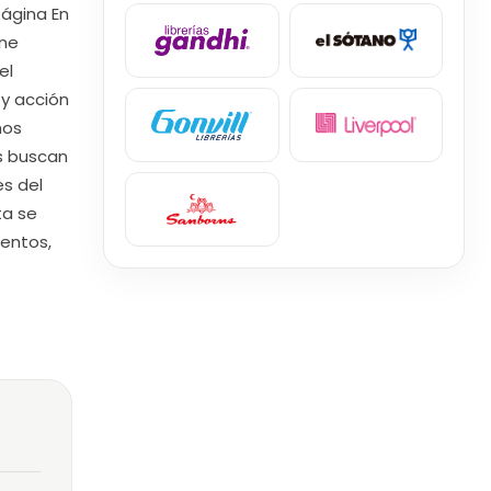
Página En
ine
el
 y acción
ños
s buscan
es del
ta se
ientos,