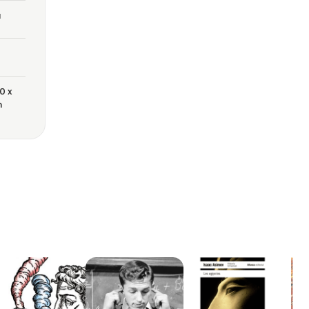
a
0 x
m