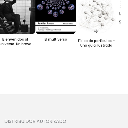
¿Có
av
Bienvenidos al
El multiverso
Física de partículas –
anid
universo. Un breve
Una guía ilustrada
cant
paseo por la
las 
astrofísica
DISTRIBUIDOR AUTORIZADO