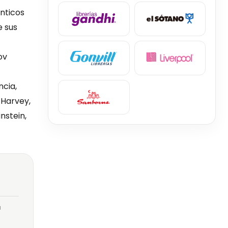
nticos
e sus
ov
ncia,
 Harvey,
nstein,
a