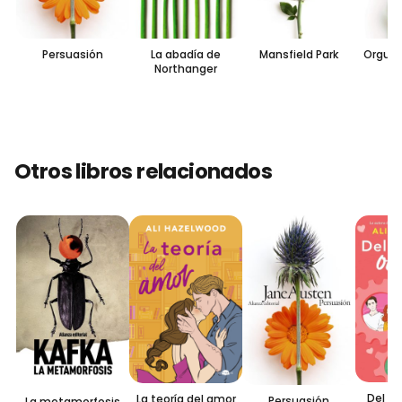
Persuasión
La abadía de
Mansfield Park
Orgullo
Northanger
Otros libros relacionados
Del od
La teoría del amor
Persuasión
La metamorfosis