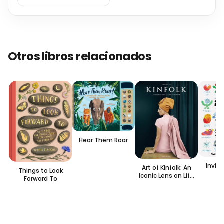
Otros libros relacionados
Hear Them Roar
Invisi
Art of Kinfolk: An
Things to Look
Iconic Lens on Life
Forward To
and Style