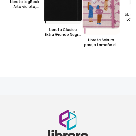
Libreta LogBook
Arte violeta,
grande, con hoja
Libret
punteada y pasta
Love
dura
Bla
Rayada
Libreta Clásica
Extra Grande Negra
Hoja Cuadrada
Libreta Sakura
Pasta Dura
pareja tamaño de
bolsillo rosa – hoja
rayada pasta dura