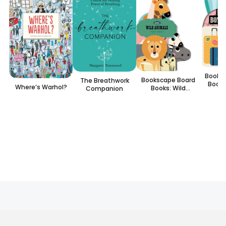
Books
Bookscape Board
The Breathwork
Books
Where’s Warhol?
Books: Wild
Companion
B
Animals