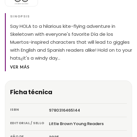
SINOPSIS
Say HOLA to a hilarious kite-flying adventure in
Skeletown with everyone's favorite Día de los
Muertos-inspired characters that will lead to giggles
with English and Spanish readers alike! Hold on to your
hats¿it's a windy day…
VER MÁS
Ficha técnica
ISBN
9780316465144
EDITORIAL / SELLO
Little Brown Young Readers
AÑO DE