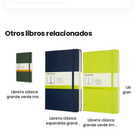
Otros libros relacionados
Libre
Libreta clásica
grande 
grande verde mirto
hoja r
hoja rayada pasta
s
suave
Libreta clásica
Libreta clásica
expandida grande
grande verde limón
azul zafiro hoja
hoja blanca pasta
blanca pasta dura
dura