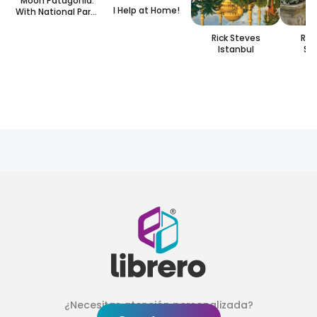
Moon Patagonia:
I Help at Home!
With National Parks
in Argentina &
Chile
Rick Steves
Ric
Istanbul
Sn
Rothen
¿Necesitas atención personalizada?