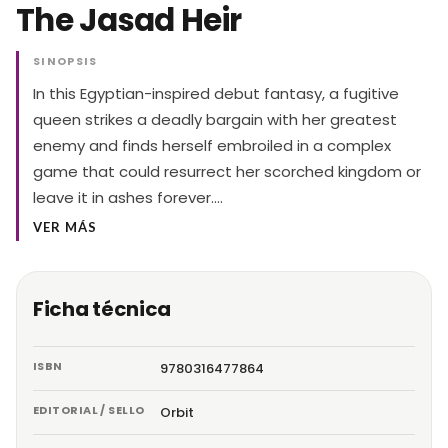
The Jasad Heir
SINOPSIS
In this Egyptian-inspired debut fantasy, a fugitive
queen strikes a deadly bargain with her greatest
enemy and finds herself embroiled in a complex
game that could resurrect her scorched kingdom or
leave it in ashes forever.…
VER MÁS
Ficha técnica
ISBN
9780316477864
EDITORIAL / SELLO
Orbit