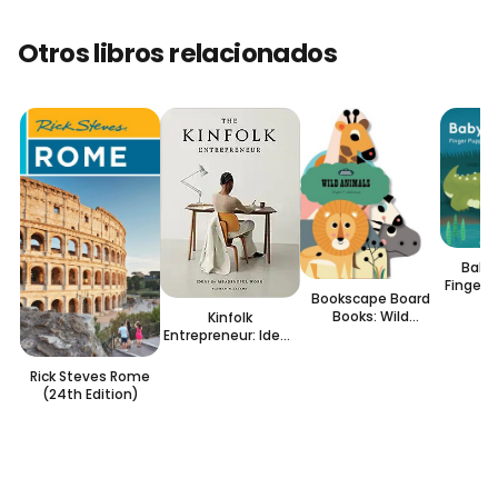
Otros libros relacionados
Baby 
Finger 
Bookscape Board
Books: Wild
Kinfolk
Animals
Entrepreneur: Ideas
for Meaningful
Work
Rick Steves Rome
(24th Edition)