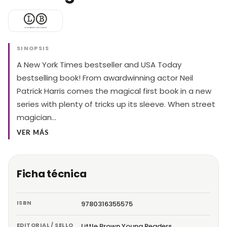
SINOPSIS
A New York Times bestseller and USA Today
bestselling book! From awardwinning actor Neil
Patrick Harris comes the magical first book in a new
series with plenty of tricks up its sleeve. When street
magician…
VER MÁS
Ficha técnica
ISBN
9780316355575
EDITORIAL / SELLO
Little Brown Young Readers