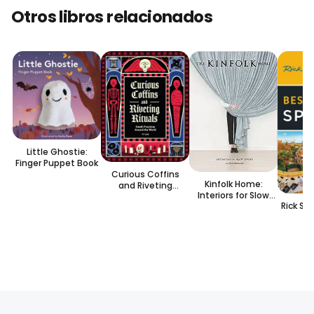
Otros libros relacionados
Little Ghostie:
Finger Puppet Book
Curious Coffins
Kinfolk Home:
and Riveting
Interiors for Slow
Rituals : Death
Rick St
Living
Practices Around
the World