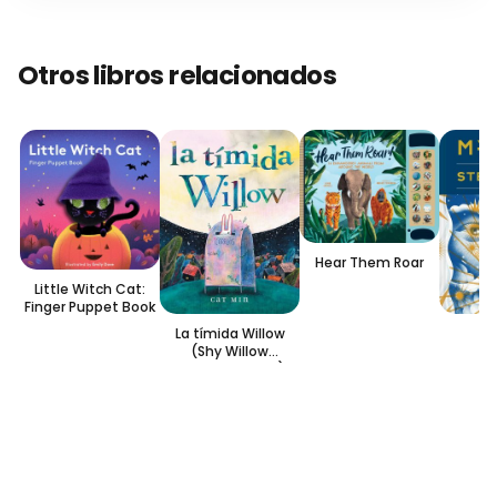
Otros libros relacionados
Hear Them Roar
Little Witch Cat:
Finger Puppet Book
M
La tímida Willow
(Shy Willow
Spanish Edition)