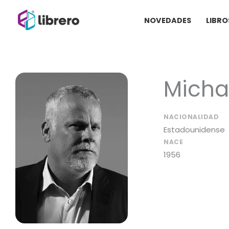
Ir
NOVEDADES
LIBRO
al
contenido
Micha
NACIONALIDAD
Estadounidense
NACE
1956