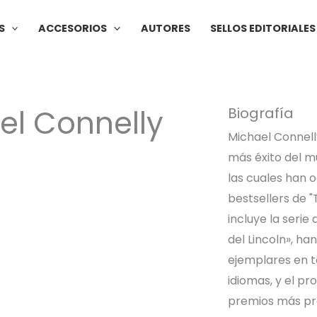
S
ACCESORIOS
AUTORES
SELLOS EDITORIALES
el Connelly
Biografía
Michael Connelly
más éxito del m
las cuales han o
bestsellers de "
incluye la serie
del Lincoln», h
ejemplares en t
idiomas, y el p
premios más pre