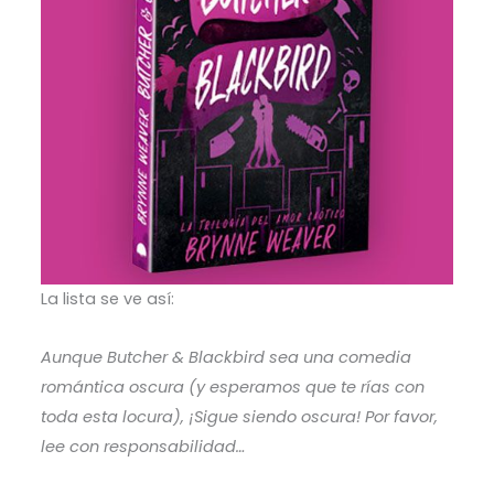
La lista se ve así:
Aunque Butcher & Blackbird sea una comedia
romántica oscura (y esperamos que te rías con
toda esta locura), ¡Sigue siendo oscura! Por favor,
lee con responsabilidad…