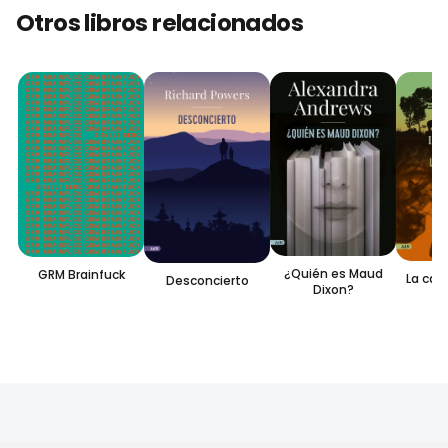
Otros libros relacionados
¿Quién es Maud
GRM Brainfuck
La cat
Desconcierto
Dixon?