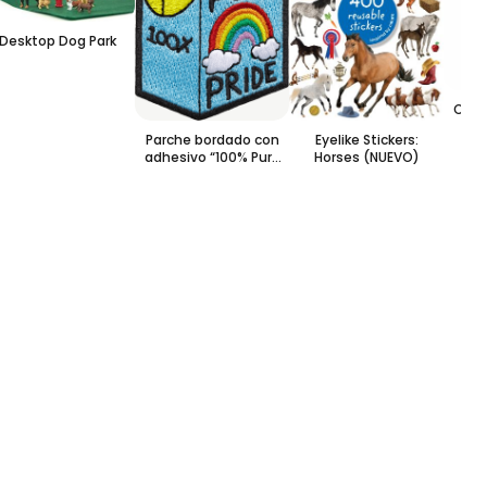
Desktop Dog Park
Cool
Parche bordado con
Eyelike Stickers:
adhesivo “100% Pure
Horses (NUEVO)
Pride”