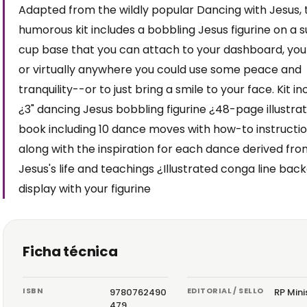
Adapted from the wildly popular Dancing with Jesus, 
humorous kit includes a bobbling Jesus figurine on a s
cup base that you can attach to your dashboard, you
or virtually anywhere you could use some peace and
tranquility--or to just bring a smile to your face. Kit in
¿3" dancing Jesus bobbling figurine ¿48-page illustra
book including 10 dance moves with how-to instructio
along with the inspiration for each dance derived fr
Jesus's life and teachings ¿Illustrated conga line bac
display with your figurine
Ficha técnica
ISBN
EDITORIAL / SELLO
9780762490
RP Mini
479