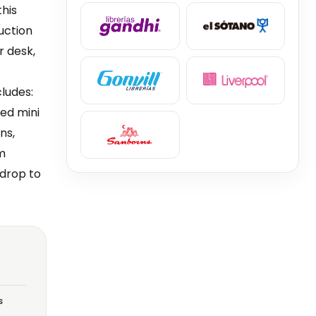
this
uction
r desk,
cludes:
ted mini
ns,
om
kdrop to
s