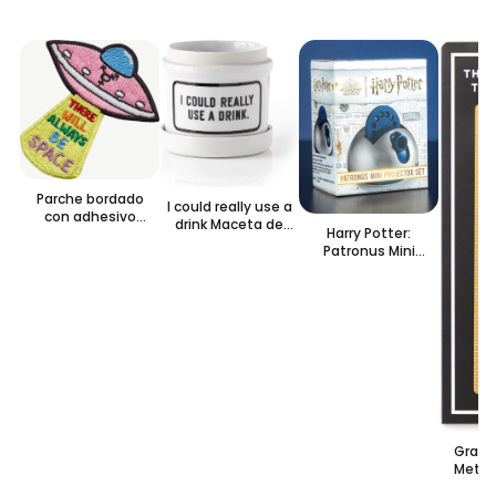
Parche bordado
I could really use a
con adhesivo
drink Maceta de
Harry Potter:
“There Will Always
cerámica
Patronus Mini
be Space”
Projector Set
Gramm
Metal
S