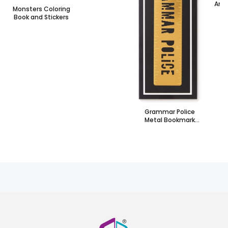
And
Monsters Coloring
Camp
Book and Stickers
Grammar Police
Metal Bookmark
Stencil