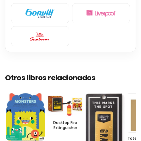
Otros libros relacionados
Desktop Fire
Extinguisher
Tote 